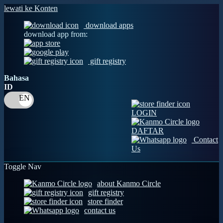
lewati ke Konten
download apps
download app from:
gift registry
Bahasa
ID
LOGIN
DAFTAR
Contact
Us
Toggle Nav
about Kanmo Circle
gift registry
store finder
contact us