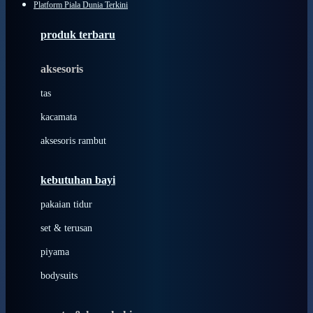
Platform Piala Dunia Terkini
Azetabio
produk terbaru
B
aksesoris
Baabaasheepz
tas
Babiators
kacamata
Baby Dove
aksesoris rambut
Baby Jogger
Baby Rovega
kebutuhan bayi
Babybee
pakaian tidur
Banana Boat
set & terusan
Banz
piyama
Barbie
bodysuits
Beaba
Beauty Barn