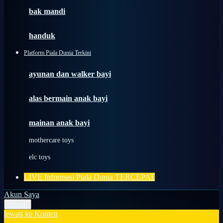
Moby
bak mandi
Momami
handuk
Mothercare
Platform Piala Dunia Terkini
Mustela
ayunan dan walker bayi
My Buddy Tag
My K
alas bermain anak bayi
N
mainan anak bayi
Naif
mothercare toys
Nike
elc toys
Nordic Natural
LIVE Informasi Piala Dunia TERCEPAT
Nuby
Akun Saya
Nuna
Masuk
lewati ke Konten