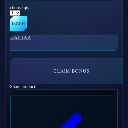
Twistshake
choose qty
TY Toys
LOGIN
U
DAFTAR
V
Veja
Vitaflow
CLAIM BONUS
Vtech
Share product:
W
Waterland
Wellness
X