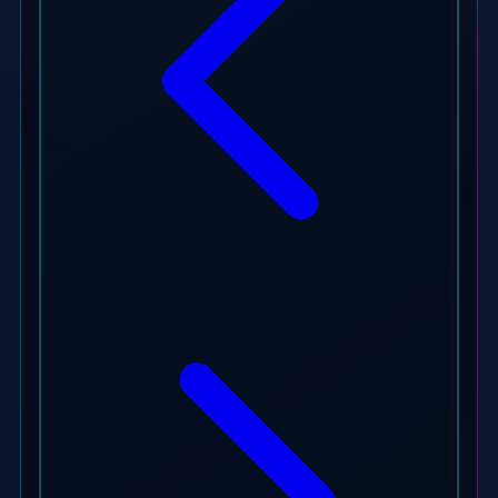
Xootz
Y
Yamatoya
Z
Zaxy
Zoggs
0-9
4Moms
59S