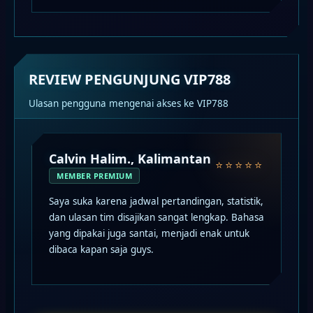
REVIEW PENGUNJUNG VIP788
Ulasan pengguna mengenai akses ke VIP788
Yohan Sabrina, Medan
Johor
PENGGUNA SETIA