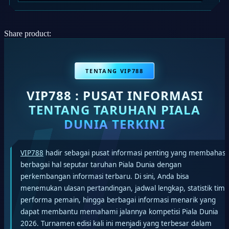
Share product:
TENTANG VIP788
VIP788 : PUSAT INFORMASI
TENTANG TARUHAN PIALA
DUNIA TERKINI
VIP788
hadir sebagai pusat informasi penting yang membahas
berbagai hal seputar taruhan Piala Dunia dengan
perkembangan informasi terbaru. Di sini, Anda bisa
menemukan ulasan pertandingan, jadwal lengkap, statistik tim,
performa pemain, hingga berbagai informasi menarik yang
dapat membantu memahami jalannya kompetisi Piala Dunia
2026. Turnamen edisi kali ini menjadi yang terbesar dalam