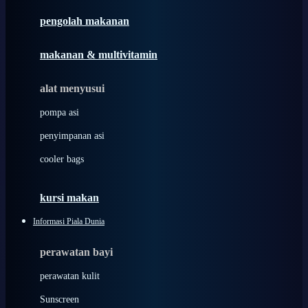
pengolah makanan
Joolz
Jujube
makanan & multivitamin
K
alat menyusui
Kiddycuts
pompa asi
Kumon
penyimpanan asi
L
cooler bags
Leapfrog
kursi makan
Leclerc
Informasi Piala Dunia
Lee Vierra
Lillebaby
perawatan bayi
Little Bird Told Me
perawatan kulit
Little Miss Janis
Sunscreen